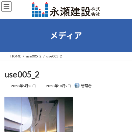
コ
ナ
ン
ビ
テ
ゲ
ン
ー
ツ
シ
へ
ョ
メディア
ス
ン
キ
に
ッ
移
プ
動
HOME
use005_2
use005_2
use005_2
最
2023年6月28日
2023年10月2日
管理者
終
更
新
日
時
: