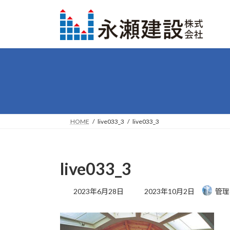
コ
ナ
ン
ビ
テ
ゲ
ン
ー
ツ
シ
へ
ョ
ス
ン
キ
に
ッ
移
プ
動
HOME
live033_3
live033_3
live033_3
最
2023年6月28日
2023年10月2日
管理
終
更
新