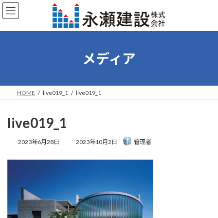
コ
ナ
ン
ビ
テ
ゲ
ン
ー
ツ
シ
へ
ョ
メディア
ス
ン
キ
に
ッ
移
プ
動
HOME
live019_1
live019_1
live019_1
最
2023年6月28日
2023年10月2日
管理者
終
更
新
日
時
: