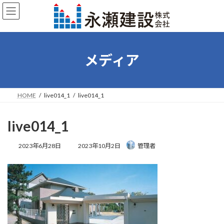
コ
ナ
ン
ビ
テ
ゲ
ン
ー
ツ
シ
へ
ョ
メディア
ス
ン
キ
に
ッ
移
プ
動
HOME
live014_1
live014_1
live014_1
最
2023年6月28日
2023年10月2日
管理者
終
更
新
日
時
: