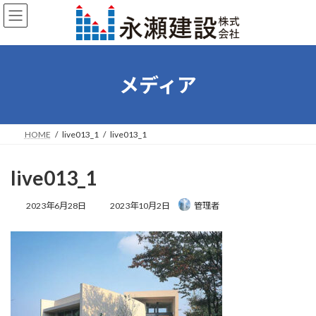
コ
ナ
ン
ビ
テ
ゲ
ン
ー
ツ
シ
へ
ョ
メディア
ス
ン
キ
に
ッ
移
プ
動
HOME
live013_1
live013_1
live013_1
最
2023年6月28日
2023年10月2日
管理者
終
更
新
日
時
: